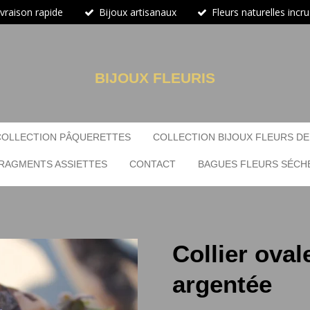
ivraison rapide
Bijoux artisanaux
Fleurs naturelles incr
BIJOUX FLEURIS
COLLECTION PÂQUERETTES
COLLECTION BIJOUX FLEURS DE
RAGMENTS ASSIETTES
CONTACT
BAGUES FLEURS SÉCH
Collier oval
argentée