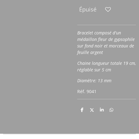
Épuisé
Bracelet composé d'un
médaillon fleur de gypsophile
sur fond noir et morceaux de
feuille argent
Chaine longueur totale 19 cm,
réglable sur 5 cm
Diamètre: 13 mm
Réf. 9041
P
P
P
P
a
a
a
a
r
r
r
r
t
t
t
t
a
a
a
a
g
g
g
g
e
e
e
e