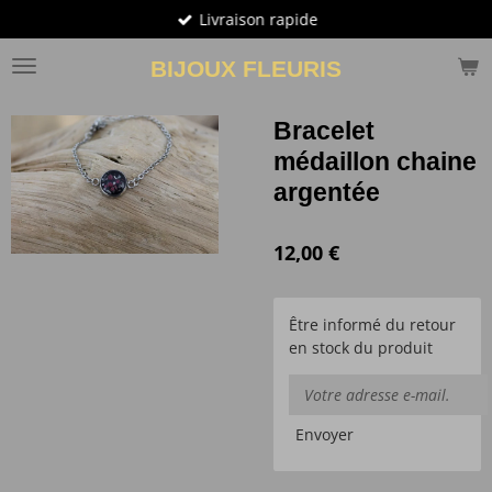
Livraison rapide
Passer
au
BIJOUX FLEURIS
contenu
principal
Bracelet
médaillon chaine
argentée
12,00 €
Être informé du retour
en stock du produit
Envoyer