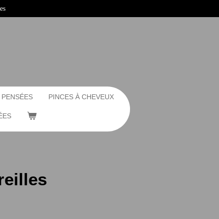
es
 PENSÉES
PINCES À CHEVEUX
ÉES
eilles