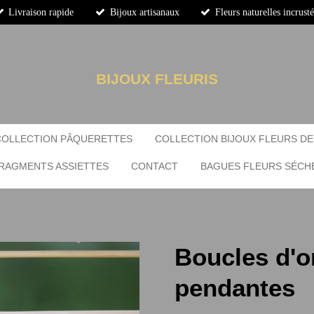
Livraison rapide
Bijoux artisanaux
Fleurs naturelles incrusté
BIJOUX FLEURIS
COLLECTION PÂQUERETTES
COLLECTION BIJOUX FLEURS DE
RAGMENTS ASSIETTES
CONTACT
BAGUES FLEURS SÉCH
Boucles d'or
pendantes