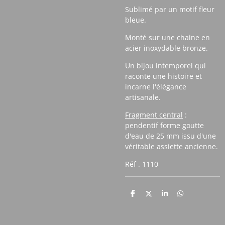
Sublimé par un motif fleur
bleue.
Monté sur une chaine en
acier inoxydable bronze.
Un bijou intemporel qui
raconte une histoire et
incarne l'élégance
artisanale.
Fragment central
:
pendentif forme goutte
d'eau de 25 mm issu d'une
véritable assiette ancienne.
Réf . 1110
P
P
P
P
a
a
a
a
r
r
r
r
t
t
t
t
a
a
a
a