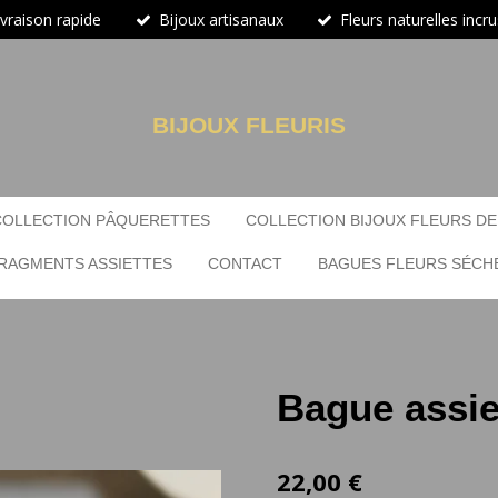
ivraison rapide
Bijoux artisanaux
Fleurs naturelles incr
BIJOUX FLEURIS
COLLECTION PÂQUERETTES
COLLECTION BIJOUX FLEURS DE
RAGMENTS ASSIETTES
CONTACT
BAGUES FLEURS SÉCH
Bague assie
22,00 €