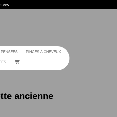
ustées
 PENSÉES
PINCES À CHEVEUX
ÉES
tte ancienne