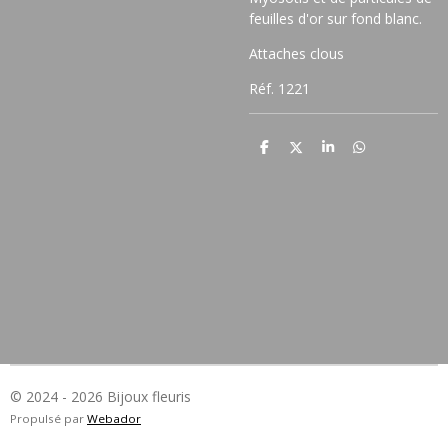
feuilles d'or sur fond blanc.
Attaches clous
Réf. 1221
P
P
P
P
a
a
a
a
r
r
r
r
t
t
t
t
a
a
a
a
g
g
g
g
e
e
e
e
r
r
r
r
© 2024 - 2026 Bijoux fleuris
Propulsé par
Webador