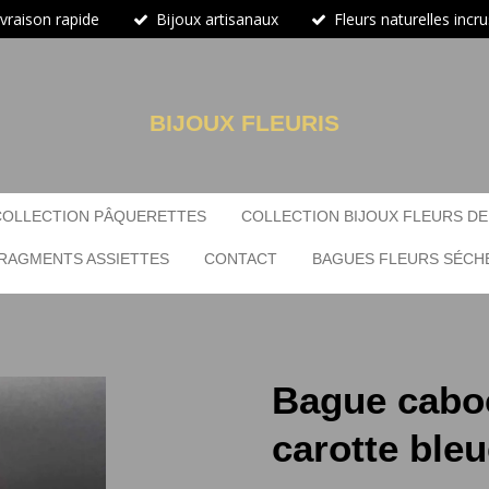
ivraison rapide
Bijoux artisanaux
Fleurs naturelles incr
BIJOUX FLEURIS
COLLECTION PÂQUERETTES
COLLECTION BIJOUX FLEURS DE
RAGMENTS ASSIETTES
CONTACT
BAGUES FLEURS SÉCH
Bague caboc
carotte ble