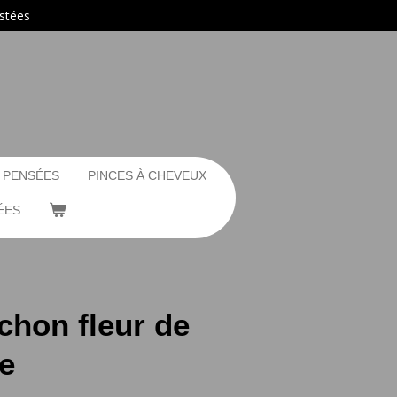
ustées
 PENSÉES
PINCES À CHEVEUX
ÉES
hon fleur de
ue