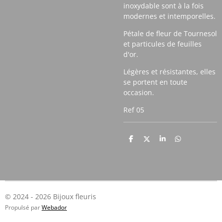
inoxydable sont à la fois
modernes et intemporelles.
Pétale de fleur de Tournesol
et particules de feuilles
d'or.
Légères et résistantes, elles
se portent en toute
occasion.
Ref 05
P
P
P
P
a
a
a
a
r
r
r
r
t
t
t
t
a
a
a
a
g
g
g
g
e
e
e
e
r
r
r
r
© 2024 - 2026 Bijoux fleuris
Propulsé par
Webador