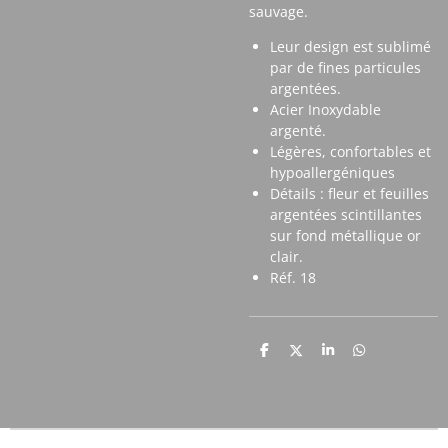
sauvage.
Leur design est sublimé
par de fines particules
argentées.
Acier Inoxydable
argenté.
Légères, confortables et
hypoallergéniques
Détails : fleur et feuilles
argentées scintillantes
sur fond métallique or
clair.
Réf. 18
P
P
P
P
a
a
a
a
r
r
r
r
t
t
t
t
a
a
a
a
g
g
g
g
e
e
e
e