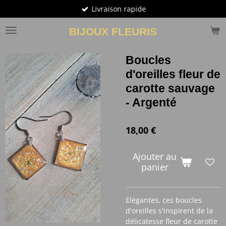
Livraison rapide
Passer
au
BIJOUX FLEURIS
contenu
principal
Boucles
d'oreilles fleur de
carotte sauvage
- Argenté
18,00 €
Ajouter au
panier
Elégantes, ces boucles
d'oreilles s'inspirent de la
délicatesse fleur de carotte