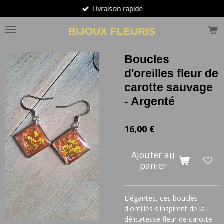
Livraison rapide
Passer
au
BIJOUX FLEURIS
contenu
principal
Boucles
d'oreilles fleur de
carotte sauvage
- Argenté
16,00 €
Ajouter au
panier
Elégantes, ces boucles
d'oreilles s'inspirent de la
délicatesse fleur de carotte