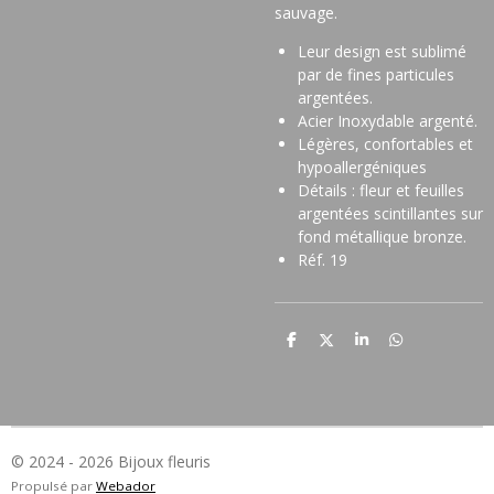
sauvage.
Leur design est sublimé
par de fines particules
argentées.
Acier Inoxydable argenté.
Légères, confortables et
hypoallergéniques
Détails : fleur et feuilles
argentées scintillantes sur
fond métallique bronze.
Réf. 19
P
P
P
P
a
a
a
a
r
r
r
r
t
t
t
t
a
a
a
a
g
g
g
g
e
e
e
e
r
r
r
r
© 2024 - 2026 Bijoux fleuris
Propulsé par
Webador