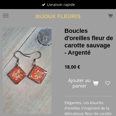
Livraison rapide
Passer
au
BIJOUX FLEURIS
contenu
principal
Boucles
d'oreilles fleur de
carotte sauvage
- Argenté
18,00 €
Ajouter au
panier
Elégantes, ces boucles
d'oreilles s'inspirent de la
délicatesse fleur de carotte