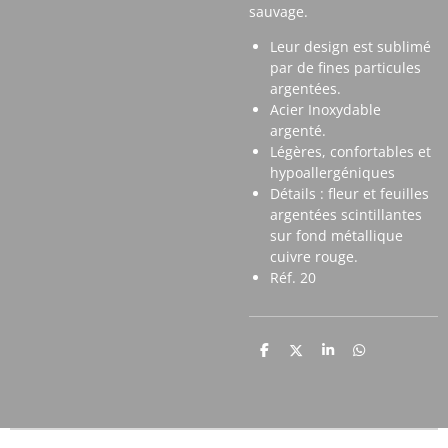
sauvage.
Leur design est sublimé
par de fines particules
argentées.
Acier Inoxydable
argenté.
Légères, confortables et
hypoallergéniques
Détails : fleur et feuilles
argentées scintillantes
sur fond métallique
cuivre rouge.
Réf. 20
P
P
P
P
a
a
a
a
r
r
r
r
t
t
t
t
a
a
a
a
g
g
g
g
e
e
e
e