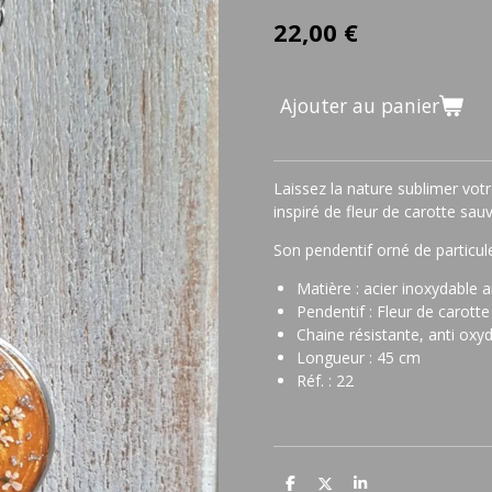
22,00 €
Ajouter au panier
Laissez la nature sublimer votr
inspiré de fleur de carotte sau
Son pendentif orné de particule
Matière : acier inoxydable 
Pendentif : Fleur de carott
Chaine résistante, anti oxy
Longueur : 45 cm
Réf. : 22
P
P
P