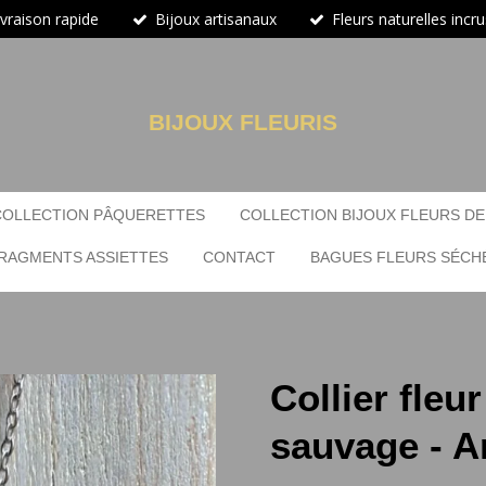
ivraison rapide
Bijoux artisanaux
Fleurs naturelles incr
BIJOUX FLEURIS
COLLECTION PÂQUERETTES
COLLECTION BIJOUX FLEURS DE
RAGMENTS ASSIETTES
CONTACT
BAGUES FLEURS SÉCH
Collier fleu
sauvage - A