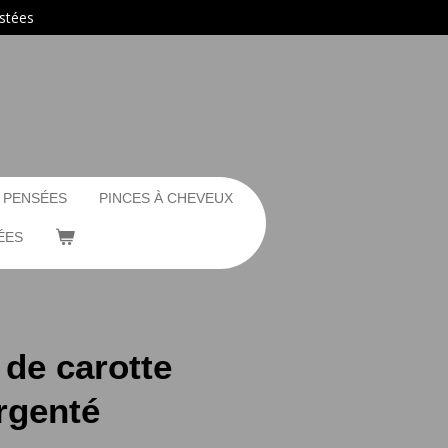
ustées
 PENSÉES
PINCES À CHEVEUX
ÉES
r de carotte
rgenté