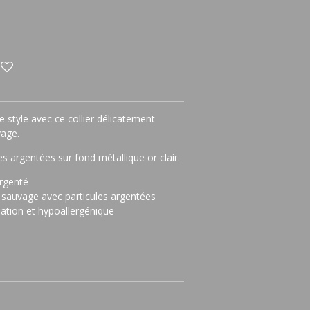
e style avec ce collier délicatement
vage.
s argentées sur fond métallique or clair.
argenté
e sauvage avec particules argentées
dation et hypoallergénique