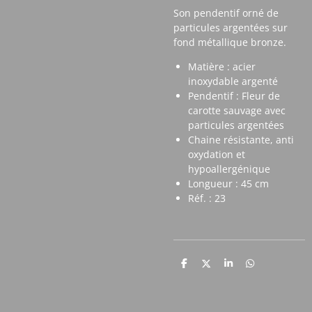
Son pendentif orné de
particules argentées sur
fond métallique bronze.
Matière : acier
inoxydable argenté
Pendentif : Fleur de
carotte sauvage avec
particules argentées
Chaine résistante, anti
oxydation et
hypoallergénique
Longueur : 45 cm
Réf. : 23
P
P
P
P
a
a
a
a
r
r
r
r
t
t
t
t
a
a
a
a