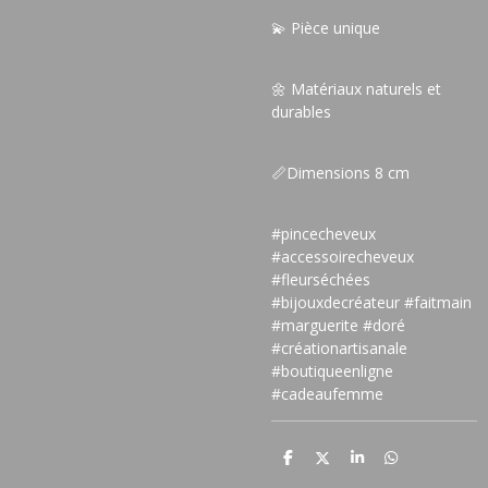
💫 Pièce unique
🌼 Matériaux naturels et
durables
📏Dimensions 8 cm
#pincecheveux
#accessoirecheveux
#fleurséchées
#bijouxdecréateur #faitmain
#marguerite #doré
#créationartisanale
#boutiqueenligne
#cadeaufemme
P
P
P
P
a
a
a
a