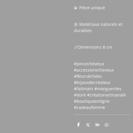
💫 Pièce unique
🌼 Matériaux naturels et
durables
📏Dimensions 8 cm
#pincecheveux
#accessoirecheveux
#fleurséchées
#bijouxdecréateur
#faitmain #marguerites
#doré #créationartisanale
#boutiqueenligne
#cadeaufemme
P
P
P
P
a
a
a
a